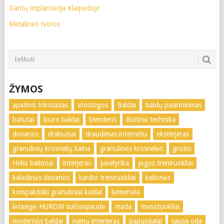
Dantų implantacija Klaipėdoje
Metalinės tvoros
ŽYMOS
apatinis trikotažas
atostogos
Baldai
baldų pasirinkimas
batutai
biuro baldai
blenderis
Buitinė technika
dovanos
drabužiai
draudimas internetu
eksterjeras
granulinių krosnelių kaina
granulinės krosnelės
grožis
Helio balionai
interjeras
juvelyrika
jėgos treniruokliai
kalėdinės dovanos
kardio treniruokliai
kelionės
kompaktiški granuliniai katilai
liemenėlė
lėtaeigė HUROM sulčiaspaudė
mada
masažuokliai
modernūs baldai
namų interjeras
papuošalai
sausa oda