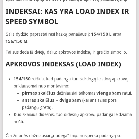
INDEKSAI: KAS YRA LOAD INDEX IR
SPEED SYMBOL
Šalia dydžio paprastai rasi kažką panašaus į:
154/150 L
arba
156/150 M
.
Tai susideda iš dviejų dalių: apkrovos indeksų ir greičio simbolio.
APKROVOS INDEKSAS (LOAD INDEX)
154/150
reiškia, kad padanga turi skirtingą leistiną apkrovą,
priklausomai nuo montavimo:
pirmas skaičius
dažniausiai taikomas
viengubam
ratui,
antras skaičius
–
dvigubam
(kai ant ašies pora
padangų greta).
Kuo skaičius didesnis, tuo didesnę apkrovą padanga leidžiama
nešti.
Čia žmonės dažniausiai „nudega“ taip: nusiperka padangą su