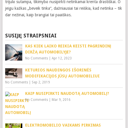
trijulė sutampa, tikimybė nusipirkti netinkamai krenta drastiškai. O
jeigu kažkas „beveik tinka“, dažniausiai tai reiškia, kad netinka – tik
dar nežinai, kaip brangiai tai paaiškės.
SUSIJĘ STRAIPSNIAI
KAS KIEK LAIKO REIKIA KEISTI PAGRINDINĮ
DIRŽĄ AUTOMOBILYJE?
No Comments
|
Apr 12, 2023
KETURIOS NAUDINGOS IŠORINĖS
MODIFIKACIJOS JŪSŲ AUTOMOBILIUI
No Comments
|
Sep 2, 2019
KAIP NUSIPIRKTI NAUDOTĄ AUTOMOBILĮ?
No Comments
|
Mar 9, 2016
ELEKTROMOBILIO VAIKAMS PIRKIMAS