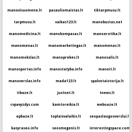
manovisuomene.lt
pasauliomaistas.lt
tiktarpmusu.lt
tarpmusu.lt
vaikas123.lt
manobustas.net
manomedicina.lt
manokompasas.lt
manoerotika.lt
manomenas.lt
manomarketingas.lt
manomenas.lt
manomokslas.lt
manoprekes.lt
manosalis.lt
manosportas.info
manostatyba.info
manoit.lt
manoverslas.info
mada123.lt
spalvotaistorija.lt
itbaze.lt
justnet.lt
tnews.lt
cvpavyzdys.com
kamtoreikia.lt
weboaze.lt
epbaze.lt
toplaisvalaikis.lt
seopaslaugosverslui.lt
kasyraseo.info
seosmegenis.lt
interestingspace.com