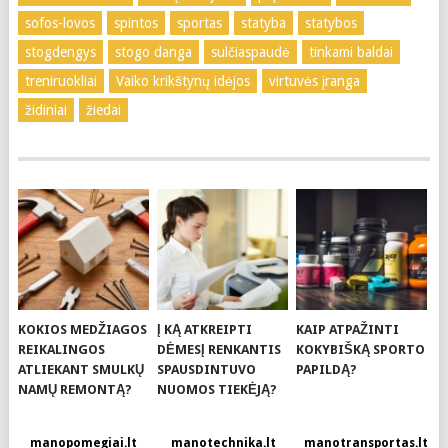
sofos-lovos
spintos
sportas
statyba
statybos
stogdengys
stogo danga
sulčiaspaudė
tinkami baldai
treniruokliai
Vaiko krikštynų idėjos
virtuvės įranga
židiniai
žiedai
KOKIOS MEDŽIAGOS
Į KĄ ATKREIPTI
KAIP ATPAŽINTI
REIKALINGOS
DĖMESĮ RENKANTIS
KOKYBIŠKĄ SPORTO
ATLIEKANT SMULKŲ
SPAUSDINTUVO
PAPILDĄ?
NAMŲ REMONTĄ?
NUOMOS TIEKĖJĄ?
manopomegiai.lt
manotechnika.lt
manotransportas.lt