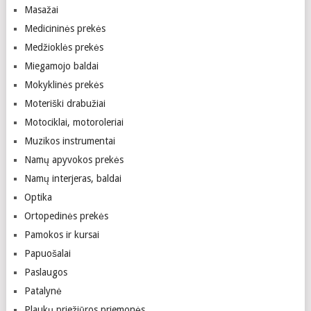
Masažai
Medicininės prekės
Medžioklės prekės
Miegamojo baldai
Mokyklinės prekės
Moteriški drabužiai
Motociklai, motoroleriai
Muzikos instrumentai
Namų apyvokos prekės
Namų interjeras, baldai
Optika
Ortopedinės prekės
Pamokos ir kursai
Papuošalai
Paslaugos
Patalynė
Plaukų priežiūros priemonės