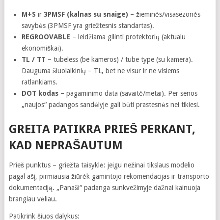
M+S
ir
3PMSF (kalnas su snaige)
– žieminės/visasezonės
savybės (3PMSF yra griežtesnis standartas).
REGROOVABLE
– leidžiama gilinti protektorių (aktualu
ekonomiškai).
TL / TT
– tubeless (be kameros) / tube type (su kamera).
Dauguma šiuolaikinių – TL, bet ne visur ir ne visiems
ratlankiams.
DOT kodas
– pagaminimo data (savaitė/metai). Per senos
„naujos“ padangos sandėlyje gali būti prastesnės nei tikiesi.
GREITA PATIKRA PRIEŠ PERKANT,
KAD NEPRAŠAUTUM
Prieš punktus – griežta taisyklė: jeigu nežinai tikslaus modelio
pagal ašį, pirmiausia žiūrėk gamintojo rekomendacijas ir transporto
dokumentaciją. „Panaši“ padanga sunkvežimyje dažnai kainuoja
brangiau vėliau.
Patikrink šiuos dalykus: