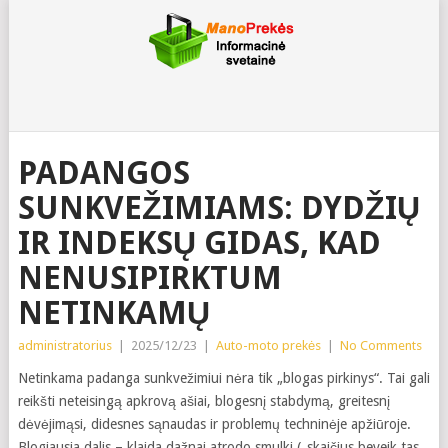
PADANGOS
SUNKVEŽIMIAMS: DYDŽIŲ
IR INDEKSŲ GIDAS, KAD
NENUSIPIRKTUM
NETINKAMŲ
administratorius
|
2025/12/23
|
Auto-moto prekės
|
No Comments
Netinkama padanga sunkvežimiui nėra tik „blogas pirkinys“. Tai gali
reikšti neteisingą apkrovą ašiai, blogesnį stabdymą, greitesnį
dėvėjimąsi, didesnes sąnaudas ir problemų techninėje apžiūroje.
Blogiausia dalis – klaida dažnai atrodo smulki („skaičius beveik tas