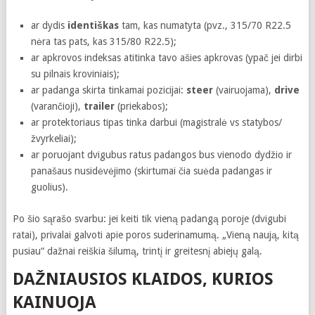
ar dydis
identiškas
tam, kas numatyta (pvz., 315/70 R22.5
nėra tas pats, kas 315/80 R22.5);
ar apkrovos indeksas atitinka tavo ašies apkrovas (ypač jei dirbi
su pilnais kroviniais);
ar padanga skirta tinkamai pozicijai:
steer
(vairuojama),
drive
(varančioji),
trailer
(priekabos);
ar protektoriaus tipas tinka darbui (magistralė vs statybos/
žvyrkeliai);
ar poruojant dvigubus ratus padangos bus vienodo dydžio ir
panašaus nusidėvėjimo (skirtumai čia suėda padangas ir
guolius).
Po šio sąrašo svarbu: jei keiti tik vieną padangą poroje (dvigubi
ratai), privalai galvoti apie poros suderinamumą. „Vieną naują, kitą
pusiau“ dažnai reiškia šilumą, trintį ir greitesnį abiejų galą.
DAŽNIAUSIOS KLAIDOS, KURIOS
KAINUOJA