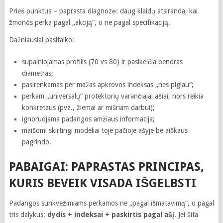
Prieš punktus – paprasta diagnozė: daug klaidų atsiranda, kai
žmonės perka pagal „akciją“, o ne pagal specifikaciją.
Dažniausiai pasitaiko:
supainiojamas profilis (70 vs 80) ir pasikeičia bendras
diametras;
pasirenkamas per mažas apkrovos indeksas „nes pigiau“;
perkam „universalų“ protektorių varančiajai ašiai, nors reikia
konkretaus (pvz., žiemai ar mišriam darbui);
ignoruojama padangos amžiaus informacija;
maišomi skirtingi modeliai toje pačioje ašyje be aiškaus
pagrindo.
PABAIGAI: PAPRASTAS PRINCIPAS,
KURIS BEVEIK VISADA IŠGELBSTI
Padangos sunkvežimiams perkamos ne „pagal išmatavimą“, o pagal
tris dalykus:
dydis + indeksai + paskirtis pagal ašį
. Jei šita