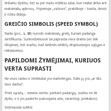
tinkamu dydžiu, bet su per mažu indeksu ašiai, kuri realiai dirba arti
maksimalių apkrovų. Popieriuje „važiuos“, praktikoje – kaista, dėvisi
ir rizika didėja.
GREIČIO SIMBOLIS (SPEED SYMBOL)
Raidė (pvz.,
L
,
M
) nurodo maksimalų greitį, kuriam padanga
sertifikuota. Sunkvežimiuose tai paprastai nėra drama (vis tiek
ribojimai), bet svarbu, kad simbolis atitiktų eksploatacijos sąlygas ir
reikalavimus.
PAPILDOMI ŽYMĖJIMAI, KURIUOS
VERTA SUPRASTI
Ne visos raidės ir ženkliukai yra marketingas. Dalis jų yra „ar tiks
tavo darbui“.
Prieš sąrašą – esminė mintis: perkant padangą, svarbu ne tik
dydis, o ir jos paskirtis (vairuojama ašis, varančioji, priekabos).
Dažniausiai sutiksi: