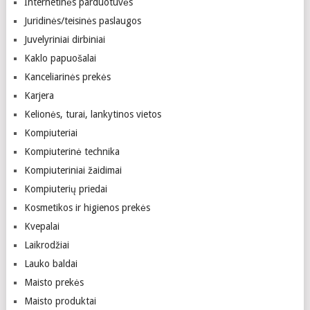
Internetinės parduotuvės
Juridinės/teisinės paslaugos
Juvelyriniai dirbiniai
Kaklo papuošalai
Kanceliarinės prekės
Karjera
Kelionės, turai, lankytinos vietos
Kompiuteriai
Kompiuterinė technika
Kompiuteriniai žaidimai
Kompiuterių priedai
Kosmetikos ir higienos prekės
Kvepalai
Laikrodžiai
Lauko baldai
Maisto prekės
Maisto produktai