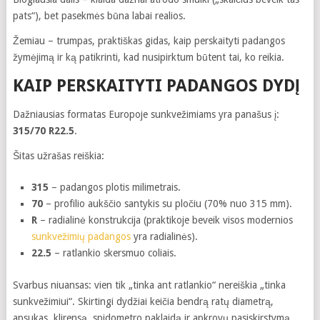
pats“), bet pasekmės būna labai realios.
Žemiau – trumpas, praktiškas gidas, kaip perskaityti padangos
žymėjimą ir ką patikrinti, kad nusipirktum būtent tai, ko reikia.
KAIP PERSKAITYTI PADANGOS DYDĮ
Dažniausias formatas Europoje sunkvežimiams yra panašus į:
315/70 R22.5
.
Šitas užrašas reiškia:
315
– padangos plotis milimetrais.
70
– profilio aukščio santykis su pločiu (70% nuo 315 mm).
R
– radialinė konstrukcija (praktikoje beveik visos modernios
sunkvežimių padangos
yra radialinės).
22.5
– ratlankio skersmuo coliais.
Svarbus niuansas: vien tik „tinka ant ratlankio“ nereiškia „tinka
sunkvežimiui“. Skirtingi dydžiai keičia bendrą ratų diametrą,
apsukas, klirensą, spidometro paklaidą ir apkrovų pasiskirstymą.