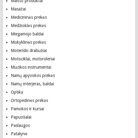
Maisto produktai
Masažai
Medicininės prekės
Medžioklės prekės
Miegamojo baldai
Mokyklinės prekės
Moteriški drabužiai
Motociklai, motoroleriai
Muzikos instrumentai
Namų apyvokos prekės
Namų interjeras, baldai
Optika
Ortopedinės prekės
Pamokos ir kursai
Papuošalai
Paslaugos
Patalynė