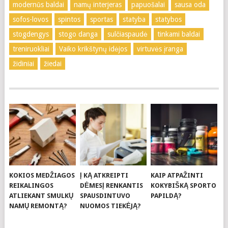
modernūs baldai
namų interjeras
papuošalai
sausa oda
sofos-lovos
spintos
sportas
statyba
statybos
stogdengys
stogo danga
sulčiaspaudė
tinkami baldai
treniruokliai
Vaiko krikštynų idėjos
virtuvės įranga
židiniai
žiedai
KOKIOS MEDŽIAGOS
Į KĄ ATKREIPTI
KAIP ATPAŽINTI
REIKALINGOS
DĖMESĮ RENKANTIS
KOKYBIŠKĄ SPORTO
ATLIEKANT SMULKŲ
SPAUSDINTUVO
PAPILDĄ?
NAMŲ REMONTĄ?
NUOMOS TIEKĖJĄ?