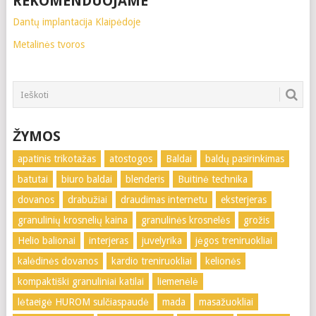
REKOMENDUOJAME
Dantų implantacija Klaipėdoje
Metalinės tvoros
ŽYMOS
apatinis trikotažas
atostogos
Baldai
baldų pasirinkimas
batutai
biuro baldai
blenderis
Buitinė technika
dovanos
drabužiai
draudimas internetu
eksterjeras
granulinių krosnelių kaina
granulinės krosnelės
grožis
Helio balionai
interjeras
juvelyrika
jėgos treniruokliai
kalėdinės dovanos
kardio treniruokliai
kelionės
kompaktiški granuliniai katilai
liemenėlė
lėtaeigė HUROM sulčiaspaudė
mada
masažuokliai