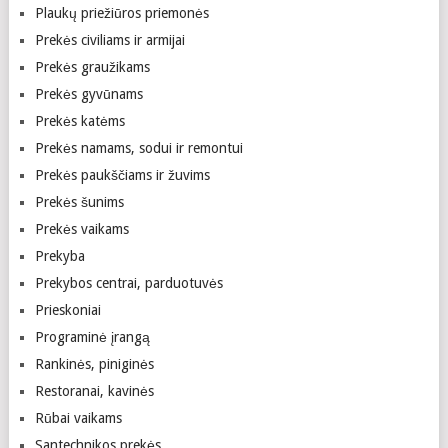
Plaukų priežiūros priemonės
Prekės civiliams ir armijai
Prekės graužikams
Prekės gyvūnams
Prekės katėms
Prekės namams, sodui ir remontui
Prekės paukščiams ir žuvims
Prekės šunims
Prekės vaikams
Prekyba
Prekybos centrai, parduotuvės
Prieskoniai
Programinė įrangą
Rankinės, piniginės
Restoranai, kavinės
Rūbai vaikams
Santechnikos prekės