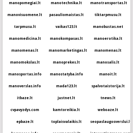
manopomegiai.lt
manotechnika.lt
manotransportas.lt
manovisuomene.lt
pasauliomaistas.lt
tiktarpmusu.lt
tarpmusu.lt
vaikas123.lt
manobustas.net
manomedicina.lt
manokompasas.lt
manoerotika.lt
manomenas.lt
manomarketingas.lt
manomenas.lt
manomokslas.lt
manoprekes.lt
manosalis.lt
manosportas.info
manostatyba.info
manoit.lt
manoverslas.info
mada123.lt
spalvotaistorija.lt
itbaze.lt
justnet.lt
tnews.lt
cvpavyzdys.com
kamtoreikia.lt
weboaze.lt
epbaze.lt
toplaisvalaikis.lt
seopaslaugosverslui.lt