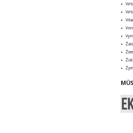
Virt
Virt
Vita
Von
Vyri
Žais
Žie
Žūk
Žymi
MŪS