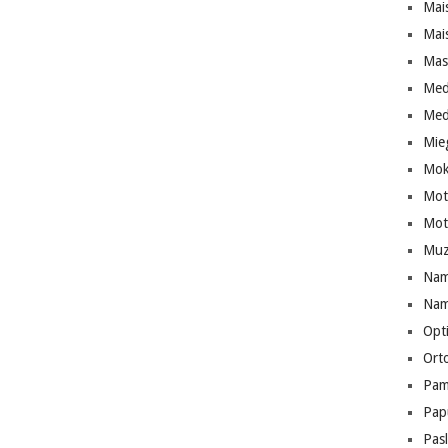
Mai
Mai
Mas
Med
Med
Mie
Mok
Mote
Moto
Muz
Nam
Namų
Opt
Ort
Pam
Pap
Pas