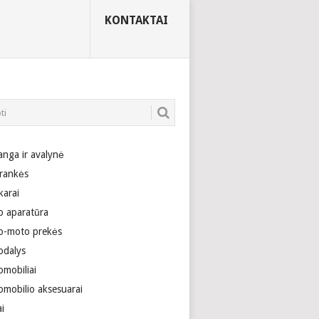
KONTAKTAI
anga ir avalynė
rankės
karai
o aparatūra
o-moto prekės
odalys
omobiliai
omobilio aksesuarai
ai