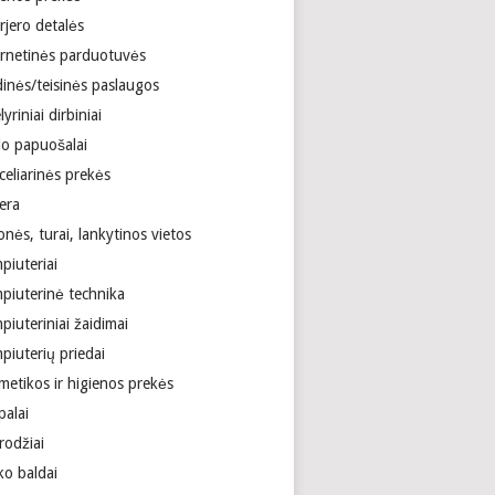
rjero detalės
ernetinės parduotuvės
dinės/teisinės paslaugos
lyriniai dirbiniai
lo papuošalai
celiarinės prekės
era
onės, turai, lankytinos vietos
piuteriai
piuterinė technika
iuteriniai žaidimai
piuterių priedai
metikos ir higienos prekės
palai
rodžiai
ko baldai