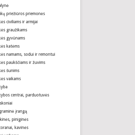
alynė
ukų priežiūros priemonės
ės civiliams ir armijai
kės graužikams
kės gyvūnams
kės katėms
kės namams, sodui ir remontui
kės paukščiams ir žuvims
kės šunims
kės vaikams
kyba
kybos centrai, parduotuvės
skoniai
graminė įrangą
kinės, piniginės
toranai, kavinės