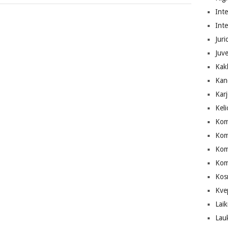
Inte
Int
Juri
Juve
Kak
Kan
Karj
Keli
Kom
Kom
Komp
Kom
Kos
Kve
Laik
Lau