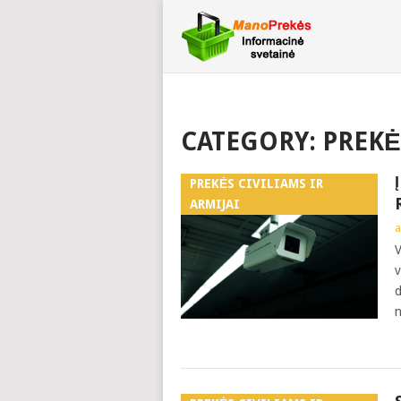
CATEGORY:
PREKĖ
PREKĖS CIVILIAMS IR
ARMIJAI
a
V
v
d
n