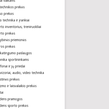
ai vaikams
technikos prekės
so prekės
 technika ir įrankiai
to inventorius, treniruokliai
rto prekės
tybinės priemonės
ros prekės
ikatingumo paslaugos
hnika sportininkams
fonai ir jų priedai
vizoriai, audio, video technika
stinės prekės
zmo ir laisvalaikio prekės
tai
dens pramogos
dens sporto prekės