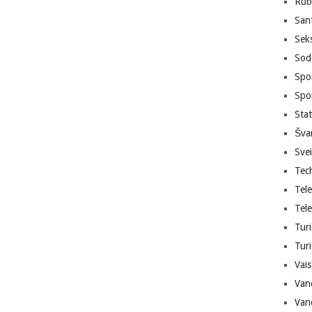
Rūb
San
Sek
Sodo
Spor
Spo
Sta
Šva
Sve
Tec
Tele
Tele
Turi
Turi
Vais
Van
Van