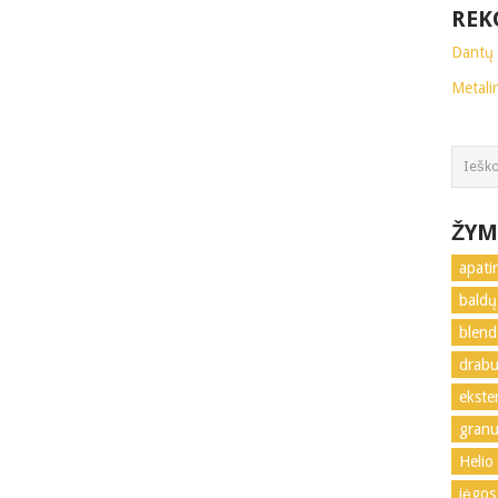
REK
Dantų 
Metali
ŽYM
apati
baldų
blend
drabu
ekste
granu
Helio
jėgos 