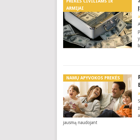
PREKĖS CIVILIAMS IR
ARMIJAI
a
A
p
y
b
NAMŲ APYVOKOS PREKĖS
a
S
ž
a
jausmą naudojant