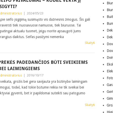
SEIFO PRIVALUMAI – KODĖL VERTA JĮ
Biur
ĮSIGYTI?
Biu
dministratorius
|
2024/05/23
Buit
pie seifo įsigijimą susimąsto vis dažnesnis žmogus. Šis gali
Bur
raversti tiek nuosavuose namuose, tiek biuruose. Tai
Dek
patingai aktualu tuomet, jeigu norite apsaugoti Jums
rangius daiktus. Seifas pasižymi nemenka
Dek
Skaityti
Dov
Dov
Dvir
PREKĖS PADEDANČIOS BŪTI SVEIKIEMS
Eko
BEI LAIMINGIEMS
Ele
dministratorius
|
2016/10/17
Fot
veikata, grožis bei gera savijauta yra būtinybė laimingam
Gara
mogui, todėl, kad tokie būtume reikia ne tik sveikai bei
Gėr
ktyviai gyventi, bet ir papildomai suteikti sau patogumo
Gimn
Skaityti
Gro
Hig