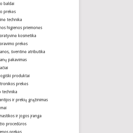
o baldai
ro prekės
inė technika
nos higienos priemonės
oratyvinė kosmetika
oravimo prekės
anos, šventinė atributika
anų pakavimas
ačiai
logiški produktai
ktronikos prekės
o technika
ntijos ir prekių grąžinimas
imai
astikos ir jogos įranga
žio procedūros
ienos prekės