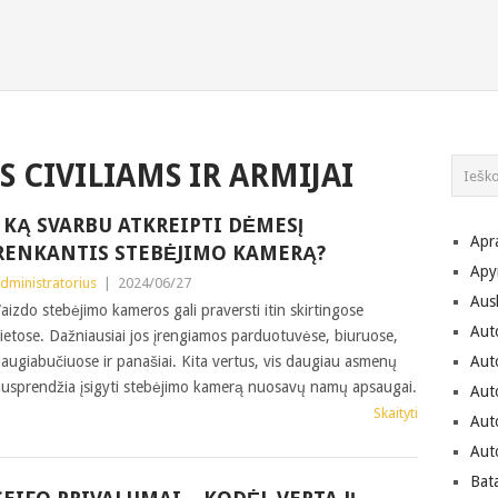
S CIVILIAMS IR ARMIJAI
Į KĄ SVARBU ATKREIPTI DĖMESĮ
Apr
RENKANTIS STEBĖJIMO KAMERĄ?
Apy
dministratorius
|
2024/06/27
Aus
aizdo stebėjimo kameros gali praversti itin skirtingose
Aut
ietose. Dažniausiai jos įrengiamos parduotuvėse, biuruose,
augiabučiuose ir panašiai. Kita vertus, vis daugiau asmenų
Aut
usprendžia įsigyti stebėjimo kamerą nuosavų namų apsaugai.
Aut
Skaityti
Aut
Aut
Bat