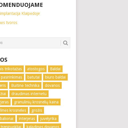
OMENDUOJAME
implantacija Klaipėdoje
nės tvoros
OS
nis trikotažas
atostogos
Baldai
 pasirinkimas
batutai
biuro baldai
eris
Buitinė technika
dovanos
žiai
draudimas internetu
rjeras
granulinių krosnelių kaina
linės krosnelės
grožis
 balionai
interjeras
juvelyrika
treniruokliai
kalėdinės dovanos