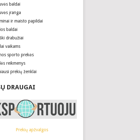
uvės baldai
uvės įranga
minai ir maisto papildai
ios baldai
ški drabužiai
lai vaikams
mos sporto prekės
lės reikmenys
ausi prekių ženklai
Ų DRAUGAI
Prekių apžvalgos