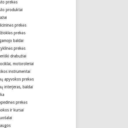
sto prekės
sto produktai
ažai
icininės prekės
žioklės prekės
gamojo baldai
yklinės prekės
riški drabužiai
ciklai, motoroleriai
ikos instrumentai
ų apyvokos prekės
 interjeras, baldai
ika
opedinės prekės
okos ir kursai
uošalai
laugos