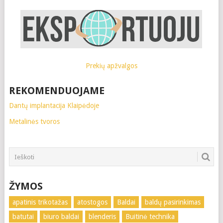
Prekių apžvalgos
REKOMENDUOJAME
Dantų implantacija Klaipėdoje
Metalinės tvoros
ŽYMOS
apatinis trikotažas
atostogos
Baldai
baldų pasirinkimas
batutai
biuro baldai
blenderis
Buitinė technika