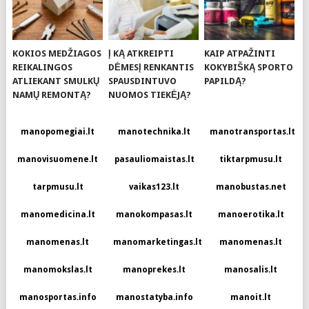
KOKIOS MEDŽIAGOS
Į KĄ ATKREIPTI
KAIP ATPAŽINTI
REIKALINGOS
DĖMESĮ RENKANTIS
KOKYBIŠKĄ SPORTO
ATLIEKANT SMULKŲ
SPAUSDINTUVO
PAPILDĄ?
NAMŲ REMONTĄ?
NUOMOS TIEKĖJĄ?
manopomegiai.lt
manotechnika.lt
manotransportas.lt
manovisuomene.lt
pasauliomaistas.lt
tiktarpmusu.lt
tarpmusu.lt
vaikas123.lt
manobustas.net
manomedicina.lt
manokompasas.lt
manoerotika.lt
manomenas.lt
manomarketingas.lt
manomenas.lt
manomokslas.lt
manoprekes.lt
manosalis.lt
manosportas.info
manostatyba.info
manoit.lt