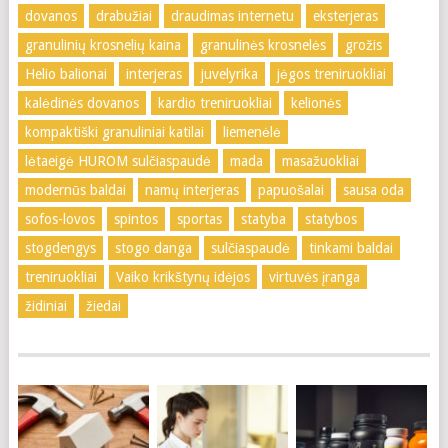
dovanos
drabužiai
draudimas internetu
eksterjeras
granulinių krosnelių kaina
granulinės krosnelės
grožis
Helio balionai
interjeras
juvelyrika
jėgos treniruokliai
kalėdinės dovanos
kardio treniruokliai
kelionės
kompaktiški granuliniai katilai
liemenėlė
lėtaeigė HUROM sulčiaspaudė
mada
masažuokliai
modernūs baldai
namų interjeras
papuošalai
sausa oda
sofos-lovos
spintos
sportas
statyba
statybos
stogdengys
stogo danga
sulčiaspaudė
tinkami baldai
treniruokliai
Vaiko krikštynų idėjos
virtuvės įranga
židiniai
žiedai