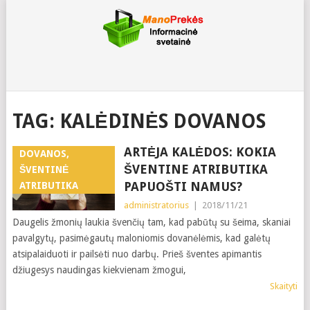
TAG:
KALĖDINĖS DOVANOS
ARTĖJA KALĖDOS: KOKIA
DOVANOS,
ŠVENTINE ATRIBUTIKA
ŠVENTINĖ
PAPUOŠTI NAMUS?
ATRIBUTIKA
administratorius
|
2018/11/21
Daugelis žmonių laukia švenčių tam, kad pabūtų su šeima, skaniai
pavalgytų, pasimėgautų maloniomis dovanėlėmis, kad galėtų
atsipalaiduoti ir pailsėti nuo darbų. Prieš šventes apimantis
džiugesys naudingas kiekvienam žmogui,
Skaityti