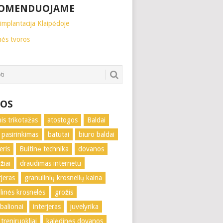
OMENDUOJAME
implantacija Klaipėdoje
nės tvoros
OS
nis trikotažas
atostogos
Baldai
 pasirinkimas
batutai
biuro baldai
eris
Buitinė technika
dovanos
žiai
draudimas internetu
rjeras
granulinių krosnelių kaina
linės krosnelės
grožis
 balionai
interjeras
juvelyrika
treniruokliai
kalėdinės dovanos