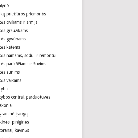
alynė
ukų priežiūros priemonės
ės civiliams ir armijai
kės graužikams
kės gyvūnams
kės katėms
kės namams, sodui ir remontui
kės paukščiams ir žuvims
kės šunims
kės vaikams
kyba
kybos centrai, parduotuvės
skoniai
graminė įrangą
kinės, piniginės
toranai, kavinės