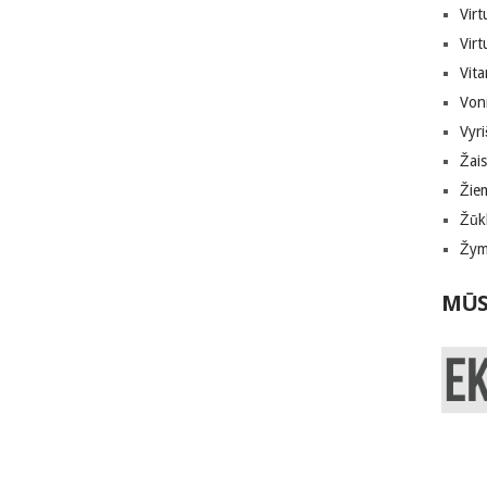
Virt
Virt
Vita
Von
Vyri
Žais
Žie
Žūk
Žymi
MŪS