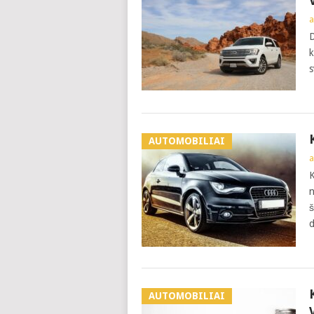
a
D
k
s
AUTOMOBILIAI
a
K
n
š
d
AUTOMOBILIAI