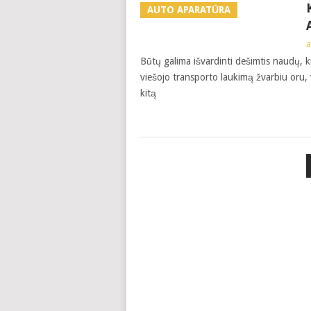
AUTO APARATŪRA
a
Būtų galima išvardinti dešimtis naudų, k
viešojo transporto laukimą žvarbiu oru, v
kitą
POSTS
NAVIGATION