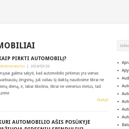
OBILIAI
KAIP PIRKTI AUTOMOBILĮ?
Apr
dministratorius
|
2024/03/26
Apy
rąsiai galima sakyti, kad automobilio pirkimas yra vienas
Aus
varbiausių žingsnių, juk vėliau šį daiktą naudosime tikrai ne
Aut
ieną dieną, ir, labai tikėtina, tikrai ne vienerius metus, tad
urime
Aut
Skaityti
Aut
Aut
Aut
KURI AUTOMOBILIO AŠIS POSŪKYJE
Bat