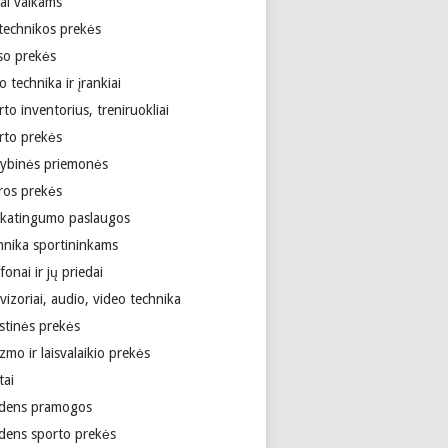
ai vaikams
technikos prekės
so prekės
 technika ir įrankiai
to inventorius, treniruokliai
rto prekės
tybinės priemonės
ros prekės
ikatingumo paslaugos
hnika sportininkams
fonai ir jų priedai
vizoriai, audio, video technika
stinės prekės
zmo ir laisvalaikio prekės
tai
dens pramogos
dens sporto prekės