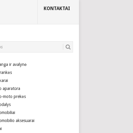
KONTAKTAI
anga ir avalynė
rankės
karai
o aparatūra
o-moto prekės
odalys
omobiliai
omobilio aksesuarai
ai