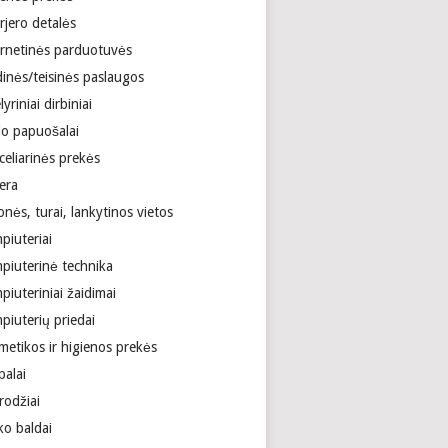
rjero detalės
ernetinės parduotuvės
dinės/teisinės paslaugos
lyriniai dirbiniai
lo papuošalai
celiarinės prekės
era
onės, turai, lankytinos vietos
piuteriai
piuterinė technika
iuteriniai žaidimai
piuterių priedai
metikos ir higienos prekės
palai
rodžiai
ko baldai