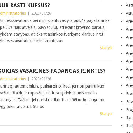
KUR RASTI KURSUS?
Pat
dministratorius
|
2023/01/26
Pla
ini ekskavatorius bei mini krautuvas yra puikūs pagalbininkai
Prek
pač įvairiais atvejais, pavyzdžiui, atliekant krovimo darbus,
Pre
ykdant statybas, atliekant aplinkos tvarkymo darbus ir t.t.
Pre
ini ekskavatorius ir mini krautuvas
Pre
Skaityti
Pre
Pre
Pre
KOKIAS VASARINES PADANGAS RINKTIS?
Pre
dministratorius
|
2023/01/26
Pre
urintieji automobilius, puikiai žino, kad, jei nori patirti kuo
ažiau išlaidų ir rūpesčių, tai turėtų rinktis universalias
Pre
adangas. Tačiau, jei norisi užtikrinti aukščiausią saugumo
Prie
ygį, tokiu atveju, būtinos
Pro
Skaityti
Ran
Res