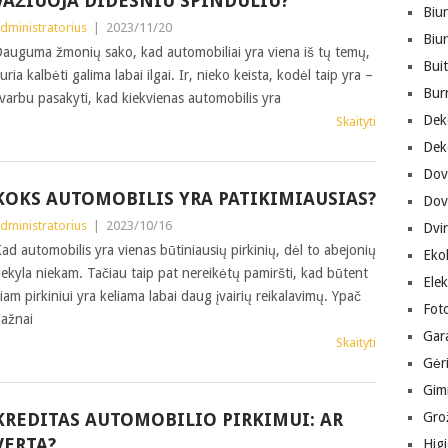
VAŽIUOJA DIDESNIU SPINDULIU?
Biur
dministratorius
|
2023/11/20
Biu
auguma žmonių sako, kad automobiliai yra viena iš tų temų,
Buit
uria kalbėti galima labai ilgai. Ir, nieko keista, kodėl taip yra –
Bur
varbu pasakyti, kad kiekvienas automobilis yra
Dek
Skaityti
Dek
Dov
KOKS AUTOMOBILIS YRA PATIKIMIAUSIAS?
Dov
dministratorius
|
2023/10/16
Dvir
ad automobilis yra vienas būtiniausių pirkinių, dėl to abejonių
Eko
ekyla niekam. Tačiau taip pat nereikėtų pamiršti, kad būtent
Ele
iam pirkiniui yra keliama labai daug įvairių reikalavimų. Ypač
Fot
ažnai
Gara
Skaityti
Gėr
Gimn
KREDITAS AUTOMOBILIO PIRKIMUI: AR
Gro
VERTA?
Hig