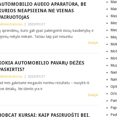
Mai
AUTOMOBILIO AUDIO APARATŪRA, BE
Mai
KURIOS NEAPSIEINA NĖ VIENAS
Mas
VAIRUOTOJAS
Med
dministratorius
|
2023/01/27
Med
ų sprendimų, kuris gali ypač palengvinti mūsų kasdienybę ir
bejonių nekyla niekam. Tačiau taip pat nesunku
Mie
Skaityti
Mok
Mote
Moto
KOKIA AUTOMOBILIO PAVARŲ DĖŽĖS
Muz
PASKIRTIS?
Nam
dministratorius
|
2023/01/27
Namų
 kad mes galėtume mėgautis norimu rezultatu – nuvykti iš
Opt
bei detalių. Ne išimtis yra ir
Ort
Skaityti
Pam
Pap
BOBCAT KURSAI: KAIP PASIRUOŠTI BEI,
Pas