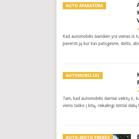
AUTO APARATŪRA
a
Kad automobilis šiandien yra vienas iš t
paversti ją kur kas patogesne, dėlto, a
AUTOMOBILIAI
a
Tam, kad automobilis darniai veiktų ir,
vieno taško į kitą, reikalingi šimtai dalių 
AUTO-MOTO PREKĖS