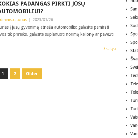
Rūb
KOKIAS PADANGAS PIRKTI JŪSŲ
San
AUTOMOBILIUI?
Sek
dministratorius
|
2023/01/26
Sodo
urias į jūsų gyvenimą atneša automobilis: galėsite pamiršti
Spor
os tik prireiks, galėsite suplanuoti norimą kelionę ar pavežti
Spo
Skaityti
Sta
Šva
Sve
1
2
Older
Tec
Tele
Tele
Turi
Turi
Vais
Van
Van