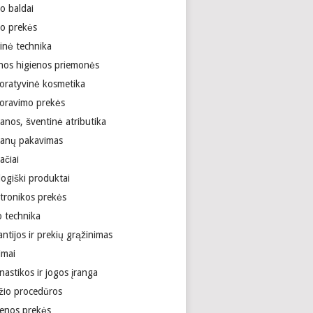
o baldai
ro prekės
inė technika
nos higienos priemonės
oratyvinė kosmetika
oravimo prekės
anos, šventinė atributika
anų pakavimas
ačiai
logiški produktai
ktronikos prekės
o technika
ntijos ir prekių grąžinimas
imai
astikos ir jogos įranga
žio procedūros
ienos prekės