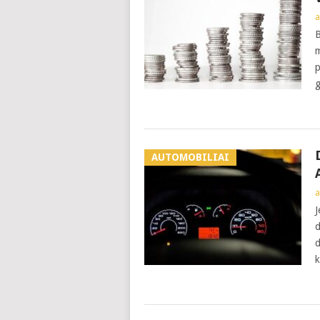
a
B
m
p
g
AUTOMOBILIAI
a
J
d
d
k