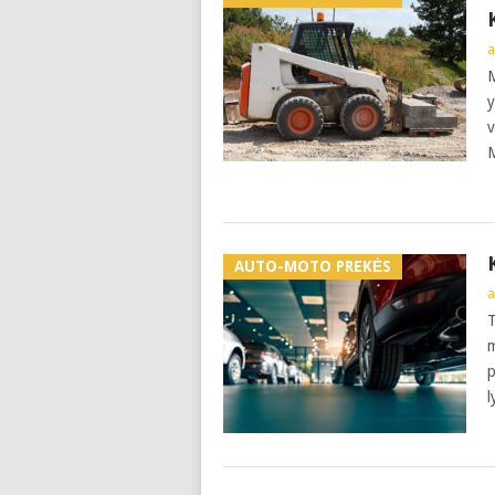
a
M
y
v
M
AUTO-MOTO PREKĖS
a
T
m
p
l