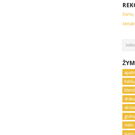
REK
Dantų 
Metali
ŽYM
apati
baldų
blend
drabu
ekste
granu
Helio
jėgos 