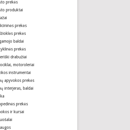
sto prekės
sto produktai
ažai
icininės prekės
žioklės prekės
gamojo baldai
yklinės prekės
riški drabužiai
ciklai, motoroleriai
ikos instrumentai
ų apyvokos prekės
 interjeras, baldai
ika
opedinės prekės
okos ir kursai
uošalai
laugos