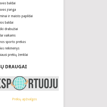
uvės baldai
uvės įranga
minai ir maisto papildai
ios baldai
ški drabužiai
lai vaikams
mos sporto prekės
lės reikmenys
ausi prekių ženklai
Ų DRAUGAI
Prekių apžvalgos