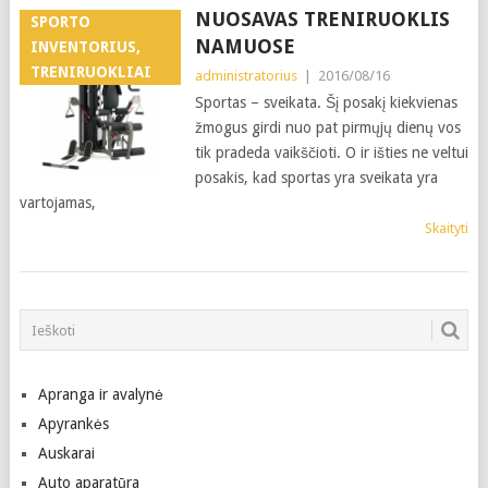
NUOSAVAS TRENIRUOKLIS
SPORTO
NAMUOSE
INVENTORIUS,
TRENIRUOKLIAI
administratorius
|
2016/08/16
Sportas – sveikata. Šį posakį kiekvienas
žmogus girdi nuo pat pirmųjų dienų vos
tik pradeda vaikščioti. O ir išties ne veltui
posakis, kad sportas yra sveikata yra
vartojamas,
Skaityti
Apranga ir avalynė
Apyrankės
Auskarai
Auto aparatūra