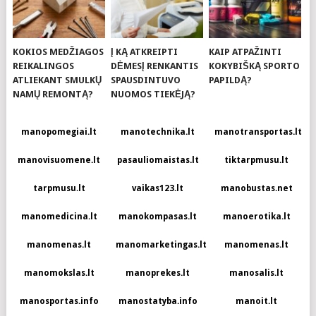
KOKIOS MEDŽIAGOS
Į KĄ ATKREIPTI
KAIP ATPAŽINTI
REIKALINGOS
DĖMESĮ RENKANTIS
KOKYBIŠKĄ SPORTO
ATLIEKANT SMULKŲ
SPAUSDINTUVO
PAPILDĄ?
NAMŲ REMONTĄ?
NUOMOS TIEKĖJĄ?
manopomegiai.lt
manotechnika.lt
manotransportas.lt
manovisuomene.lt
pasauliomaistas.lt
tiktarpmusu.lt
tarpmusu.lt
vaikas123.lt
manobustas.net
manomedicina.lt
manokompasas.lt
manoerotika.lt
manomenas.lt
manomarketingas.lt
manomenas.lt
manomokslas.lt
manoprekes.lt
manosalis.lt
manosportas.info
manostatyba.info
manoit.lt