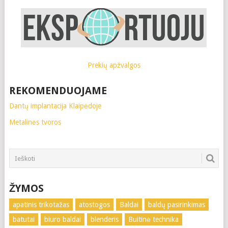
Prekių apžvalgos
REKOMENDUOJAME
Dantų implantacija Klaipėdoje
Metalinės tvoros
ŽYMOS
apatinis trikotažas
atostogos
Baldai
baldų pasirinkimas
batutai
biuro baldai
blenderis
Buitinė technika