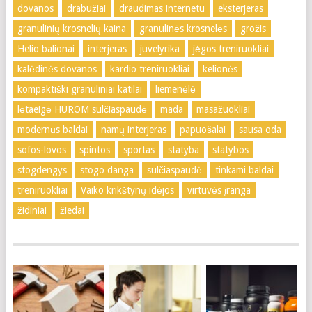
dovanos
drabužiai
draudimas internetu
eksterjeras
granulinių krosnelių kaina
granulinės krosnelės
grožis
Helio balionai
interjeras
juvelyrika
jėgos treniruokliai
kalėdinės dovanos
kardio treniruokliai
kelionės
kompaktiški granuliniai katilai
liemenėlė
lėtaeigė HUROM sulčiaspaudė
mada
masažuokliai
modernūs baldai
namų interjeras
papuošalai
sausa oda
sofos-lovos
spintos
sportas
statyba
statybos
stogdengys
stogo danga
sulčiaspaudė
tinkami baldai
treniruokliai
Vaiko krikštynų idėjos
virtuvės įranga
židiniai
žiedai