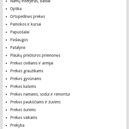
Namų interjeras, baldai
Optika
Ortopedinės prekės
Pamokos ir kursai
Papuošalai
Paslaugos
Patalynė
Plaukų priežiūros priemonės
Prekės civiliams ir armijai
Prekės graužikams
Prekės gyvūnams
Prekės katėms
Prekės namams, sodui ir remontui
Prekės paukščiams ir žuvims
Prekės šunims
Prekės vaikams
Prekyba