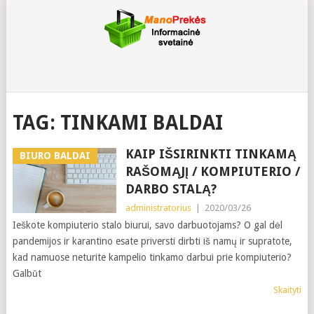
TAG:
TINKAMI BALDAI
KAIP IŠSIRINKTI TINKAMĄ
BIURO BALDAI
RAŠOMĄJĮ / KOMPIUTERIO /
DARBO STALĄ?
administratorius
|
2020/03/26
Ieškote kompiuterio stalo biurui, savo darbuotojams? O gal dėl
pandemijos ir karantino esate priversti dirbti iš namų ir supratote,
kad namuose neturite kampelio tinkamo darbui prie kompiuterio?
Galbūt
Skaityti