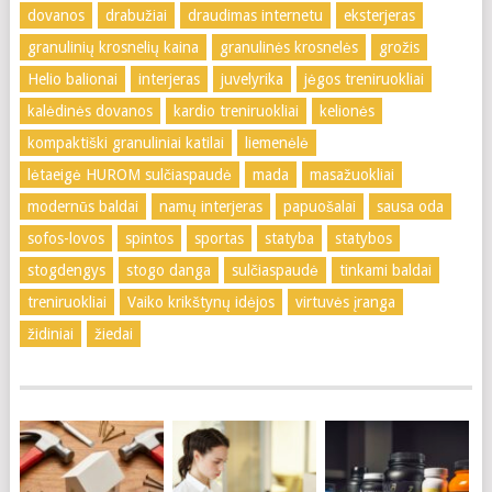
dovanos
drabužiai
draudimas internetu
eksterjeras
granulinių krosnelių kaina
granulinės krosnelės
grožis
Helio balionai
interjeras
juvelyrika
jėgos treniruokliai
kalėdinės dovanos
kardio treniruokliai
kelionės
kompaktiški granuliniai katilai
liemenėlė
lėtaeigė HUROM sulčiaspaudė
mada
masažuokliai
modernūs baldai
namų interjeras
papuošalai
sausa oda
sofos-lovos
spintos
sportas
statyba
statybos
stogdengys
stogo danga
sulčiaspaudė
tinkami baldai
treniruokliai
Vaiko krikštynų idėjos
virtuvės įranga
židiniai
žiedai