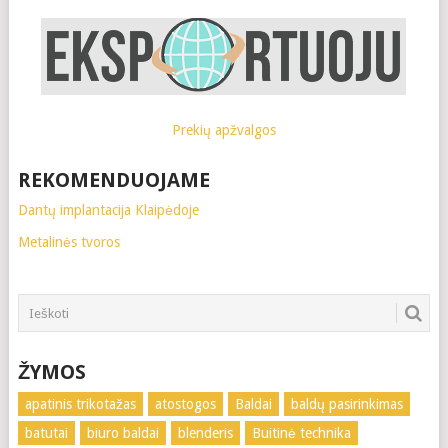
Prekių apžvalgos
REKOMENDUOJAME
Dantų implantacija Klaipėdoje
Metalinės tvoros
ŽYMOS
apatinis trikotažas
atostogos
Baldai
baldų pasirinkimas
batutai
biuro baldai
blenderis
Buitinė technika