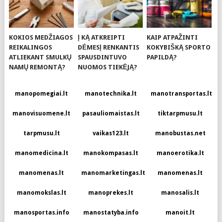
KOKIOS MEDŽIAGOS
Į KĄ ATKREIPTI
KAIP ATPAŽINTI
REIKALINGOS
DĖMESĮ RENKANTIS
KOKYBIŠKĄ SPORTO
ATLIEKANT SMULKŲ
SPAUSDINTUVO
PAPILDĄ?
NAMŲ REMONTĄ?
NUOMOS TIEKĖJĄ?
manopomegiai.lt
manotechnika.lt
manotransportas.lt
manovisuomene.lt
pasauliomaistas.lt
tiktarpmusu.lt
tarpmusu.lt
vaikas123.lt
manobustas.net
manomedicina.lt
manokompasas.lt
manoerotika.lt
manomenas.lt
manomarketingas.lt
manomenas.lt
manomokslas.lt
manoprekes.lt
manosalis.lt
manosportas.info
manostatyba.info
manoit.lt