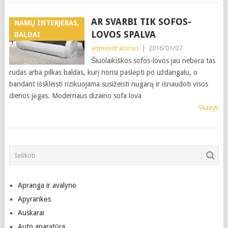
AR SVARBI TIK SOFOS-
NAMŲ INTERJERAS,
LOVOS SPALVA
BALDAI
administratorius
|
2016/01/07
Šiuolaikiškos sofos-lovos jau nebėra tas
rudas arba pilkas baldas, kurį norisi paslėpti po uždangalu, o
bandant išskleisti rizikuojama susižeisti nugarą ir išnaudoti visos
dienos jėgas. Modernaus dizaino sofa lova
Skaityti
Apranga ir avalynė
Apyrankės
Auskarai
Auto aparatūra