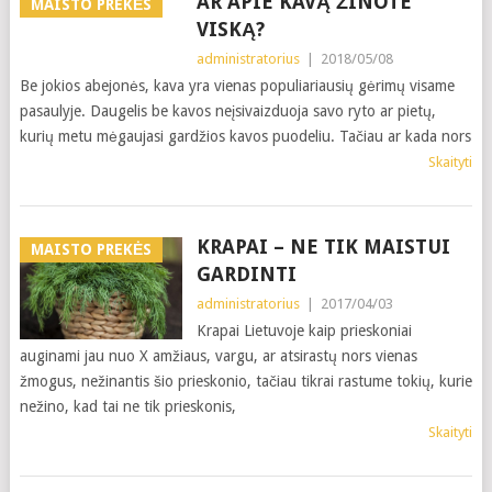
AR APIE KAVĄ ŽINOTE
MAISTO PREKĖS
VISKĄ?
administratorius
|
2018/05/08
Be jokios abejonės, kava yra vienas populiariausių gėrimų visame
pasaulyje. Daugelis be kavos neįsivaizduoja savo ryto ar pietų,
kurių metu mėgaujasi gardžios kavos puodeliu. Tačiau ar kada nors
Skaityti
KRAPAI – NE TIK MAISTUI
MAISTO PREKĖS
GARDINTI
administratorius
|
2017/04/03
Krapai Lietuvoje kaip prieskoniai
auginami jau nuo X amžiaus, vargu, ar atsirastų nors vienas
žmogus, nežinantis šio prieskonio, tačiau tikrai rastume tokių, kurie
nežino, kad tai ne tik prieskonis,
Skaityti