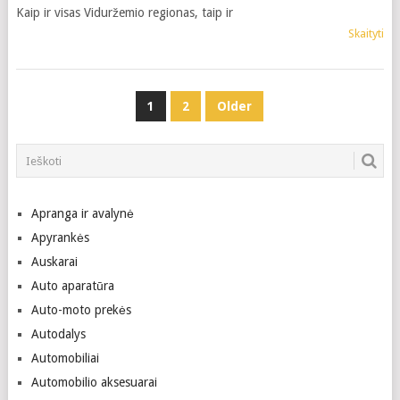
Kaip ir visas Viduržemio regionas, taip ir
Skaityti
POSTS
1
2
Older
NAVIGATION
Apranga ir avalynė
Apyrankės
Auskarai
Auto aparatūra
Auto-moto prekės
Autodalys
Automobiliai
Automobilio aksesuarai