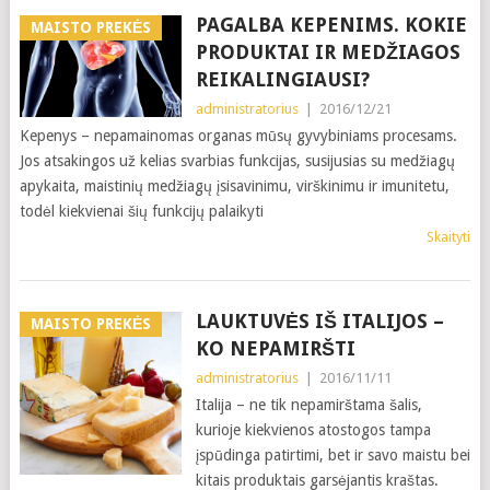
PAGALBA KEPENIMS. KOKIE
MAISTO PREKĖS
PRODUKTAI IR MEDŽIAGOS
REIKALINGIAUSI?
administratorius
|
2016/12/21
Kepenys – nepamainomas organas mūsų gyvybiniams procesams.
Jos atsakingos už kelias svarbias funkcijas, susijusias su medžiagų
apykaita, maistinių medžiagų įsisavinimu, virškinimu ir imunitetu,
todėl kiekvienai šių funkcijų palaikyti
Skaityti
LAUKTUVĖS IŠ ITALIJOS –
MAISTO PREKĖS
KO NEPAMIRŠTI
administratorius
|
2016/11/11
Italija – ne tik nepamirštama šalis,
kurioje kiekvienos atostogos tampa
įspūdinga patirtimi, bet ir savo maistu bei
kitais produktais garsėjantis kraštas.