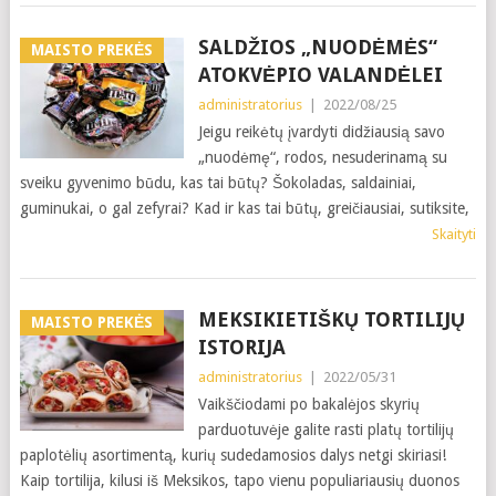
SALDŽIOS „NUODĖMĖS“
MAISTO PREKĖS
ATOKVĖPIO VALANDĖLEI
administratorius
|
2022/08/25
Jeigu reikėtų įvardyti didžiausią savo
„nuodėmę“, rodos, nesuderinamą su
sveiku gyvenimo būdu, kas tai būtų? Šokoladas, saldainiai,
guminukai, o gal zefyrai? Kad ir kas tai būtų, greičiausiai, sutiksite,
Skaityti
MEKSIKIETIŠKŲ TORTILIJŲ
MAISTO PREKĖS
ISTORIJA
administratorius
|
2022/05/31
Vaikščiodami po bakalėjos skyrių
parduotuvėje galite rasti platų tortilijų
paplotėlių asortimentą, kurių sudedamosios dalys netgi skiriasi!
Kaip tortilija, kilusi iš Meksikos, tapo vienu populiariausių duonos