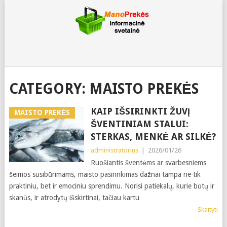
CATEGORY:
MAISTO PREKĖS
KAIP IŠSIRINKTI ŽUVĮ
MAISTO PREKĖS
ŠVENTINIAM STALUI:
STERKAS, MENKĖ AR SILKĖ?
administratorius
|
2026/01/26
Ruošiantis šventėms ar svarbesniems
šeimos susibūrimams, maisto pasirinkimas dažnai tampa ne tik
praktiniu, bet ir emociniu sprendimu. Norisi patiekalų, kurie būtų ir
skanūs, ir atrodytų išskirtinai, tačiau kartu
Skaityti