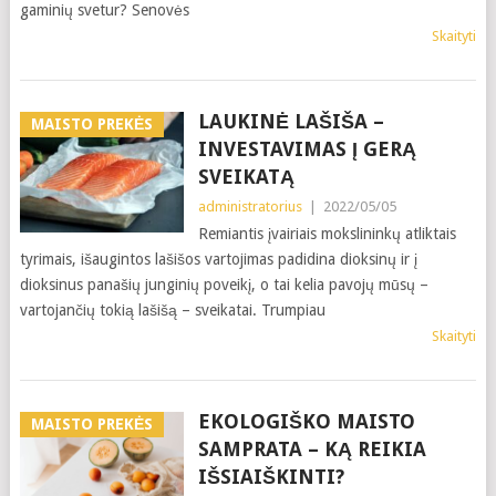
gaminių svetur? Senovės
Skaityti
LAUKINĖ LAŠIŠA –
MAISTO PREKĖS
INVESTAVIMAS Į GERĄ
SVEIKATĄ
administratorius
|
2022/05/05
Remiantis įvairiais mokslininkų atliktais
tyrimais, išaugintos lašišos vartojimas padidina dioksinų ir į
dioksinus panašių junginių poveikį, o tai kelia pavojų mūsų –
vartojančių tokią lašišą – sveikatai. Trumpiau
Skaityti
EKOLOGIŠKO MAISTO
MAISTO PREKĖS
SAMPRATA – KĄ REIKIA
IŠSIAIŠKINTI?