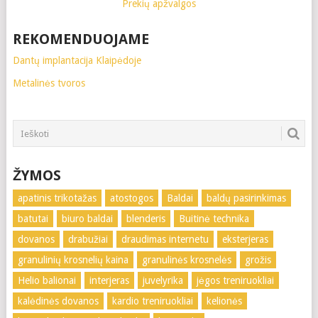
Prekių apžvalgos
REKOMENDUOJAME
Dantų implantacija Klaipėdoje
Metalinės tvoros
ŽYMOS
apatinis trikotažas
atostogos
Baldai
baldų pasirinkimas
batutai
biuro baldai
blenderis
Buitinė technika
dovanos
drabužiai
draudimas internetu
eksterjeras
granulinių krosnelių kaina
granulinės krosnelės
grožis
Helio balionai
interjeras
juvelyrika
jėgos treniruokliai
kalėdinės dovanos
kardio treniruokliai
kelionės