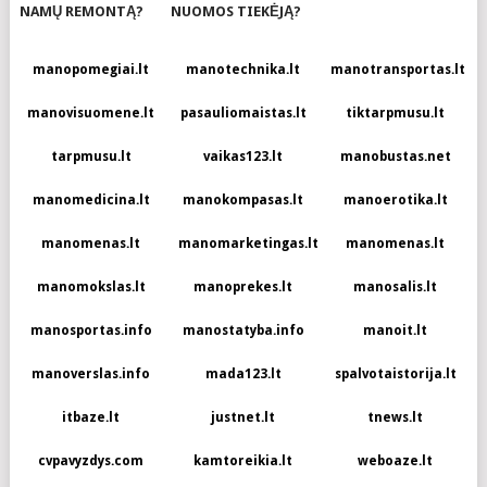
NAMŲ REMONTĄ?
NUOMOS TIEKĖJĄ?
manopomegiai.lt
manotechnika.lt
manotransportas.lt
manovisuomene.lt
pasauliomaistas.lt
tiktarpmusu.lt
tarpmusu.lt
vaikas123.lt
manobustas.net
manomedicina.lt
manokompasas.lt
manoerotika.lt
manomenas.lt
manomarketingas.lt
manomenas.lt
manomokslas.lt
manoprekes.lt
manosalis.lt
manosportas.info
manostatyba.info
manoit.lt
manoverslas.info
mada123.lt
spalvotaistorija.lt
itbaze.lt
justnet.lt
tnews.lt
cvpavyzdys.com
kamtoreikia.lt
weboaze.lt