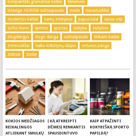
kompaktiški granuliniai katilai
liemenėlė
lėtaeigė HUROM sulčiaspaudė
mada
masažuokliai
modernūs baldai
namų interjeras
papuošalai
sausa oda
sofos-lovos
spintos
sportas
statyba
statybos
stogdengys
stogo danga
sulčiaspaudė
tinkami baldai
treniruokliai
Vaiko krikštynų idėjos
virtuvės įranga
židiniai
žiedai
KOKIOS MEDŽIAGOS
Į KĄ ATKREIPTI
KAIP ATPAŽINTI
REIKALINGOS
DĖMESĮ RENKANTIS
KOKYBIŠKĄ SPORTO
ATLIEKANT SMULKŲ
SPAUSDINTUVO
PAPILDĄ?