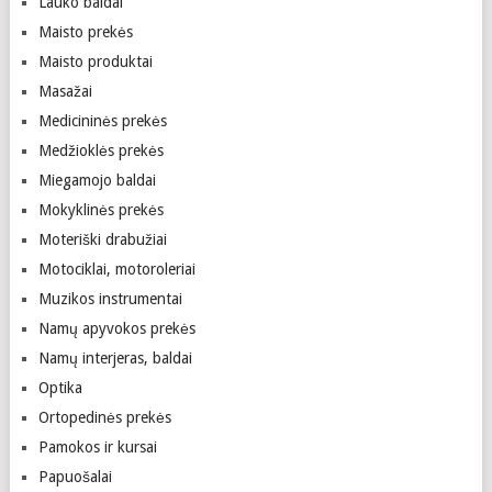
Lauko baldai
Maisto prekės
Maisto produktai
Masažai
Medicininės prekės
Medžioklės prekės
Miegamojo baldai
Mokyklinės prekės
Moteriški drabužiai
Motociklai, motoroleriai
Muzikos instrumentai
Namų apyvokos prekės
Namų interjeras, baldai
Optika
Ortopedinės prekės
Pamokos ir kursai
Papuošalai