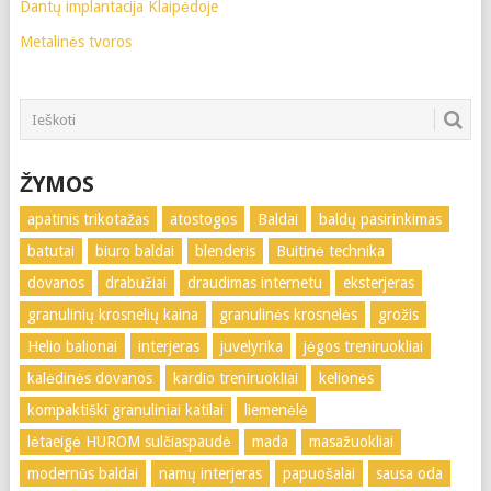
Dantų implantacija Klaipėdoje
Metalinės tvoros
ŽYMOS
apatinis trikotažas
atostogos
Baldai
baldų pasirinkimas
batutai
biuro baldai
blenderis
Buitinė technika
dovanos
drabužiai
draudimas internetu
eksterjeras
granulinių krosnelių kaina
granulinės krosnelės
grožis
Helio balionai
interjeras
juvelyrika
jėgos treniruokliai
kalėdinės dovanos
kardio treniruokliai
kelionės
kompaktiški granuliniai katilai
liemenėlė
lėtaeigė HUROM sulčiaspaudė
mada
masažuokliai
modernūs baldai
namų interjeras
papuošalai
sausa oda