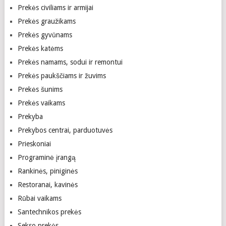
Prekės civiliams ir armijai
Prekės graužikams
Prekės gyvūnams
Prekės katėms
Prekės namams, sodui ir remontui
Prekės paukščiams ir žuvims
Prekės šunims
Prekės vaikams
Prekyba
Prekybos centrai, parduotuvės
Prieskoniai
Programinė įrangą
Rankinės, piniginės
Restoranai, kavinės
Rūbai vaikams
Santechnikos prekės
Sekso prekės