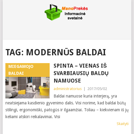
TAG:
MODERNŪS BALDAI
SPINTA – VIENAS IŠ
MIEGAMOJO
SVARBIAUSIŲ BALDŲ
BALDAI
NAMUOSE
administratorius
|
2017/05/02
Baldai namuose kuria interjerą, yra
neatsiejama kasdienio gyvenimo dalis. Visi norime, kad baldai būtų
stilingi, ergonomiški, patogūs ir ilgaamžiai. Toliau – kiekvienam iš jų
keliami atskiri reikalavimai. Visi
Skaityti