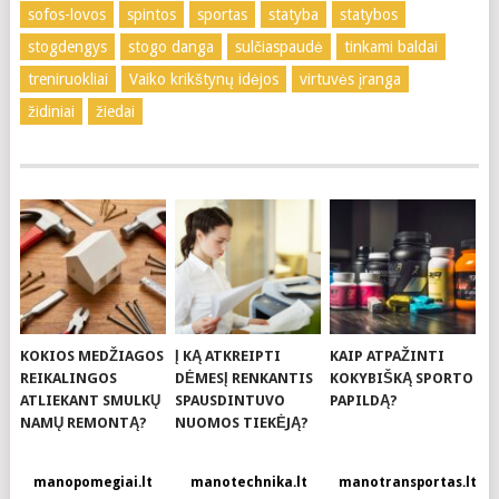
sofos-lovos
spintos
sportas
statyba
statybos
stogdengys
stogo danga
sulčiaspaudė
tinkami baldai
treniruokliai
Vaiko krikštynų idėjos
virtuvės įranga
židiniai
žiedai
KOKIOS MEDŽIAGOS
Į KĄ ATKREIPTI
KAIP ATPAŽINTI
REIKALINGOS
DĖMESĮ RENKANTIS
KOKYBIŠKĄ SPORTO
ATLIEKANT SMULKŲ
SPAUSDINTUVO
PAPILDĄ?
NAMŲ REMONTĄ?
NUOMOS TIEKĖJĄ?
manopomegiai.lt
manotechnika.lt
manotransportas.lt