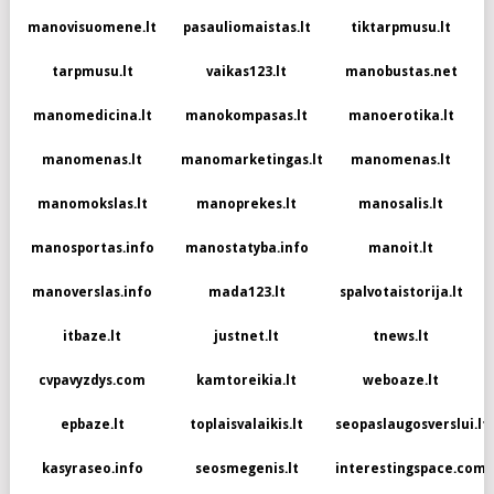
manovisuomene.lt
pasauliomaistas.lt
tiktarpmusu.lt
tarpmusu.lt
vaikas123.lt
manobustas.net
manomedicina.lt
manokompasas.lt
manoerotika.lt
manomenas.lt
manomarketingas.lt
manomenas.lt
manomokslas.lt
manoprekes.lt
manosalis.lt
manosportas.info
manostatyba.info
manoit.lt
manoverslas.info
mada123.lt
spalvotaistorija.lt
itbaze.lt
justnet.lt
tnews.lt
cvpavyzdys.com
kamtoreikia.lt
weboaze.lt
epbaze.lt
toplaisvalaikis.lt
seopaslaugosverslui.lt
kasyraseo.info
seosmegenis.lt
interestingspace.com