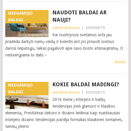
NAUDOTI BALDAI AR
MIEGAMOJO
NAUJI?
BALDAI
administratorius
|
2016/04/19
Kai nusitrynusi svetainės sofa jau
pradeda darkyti namų veidą ir kviestis ant jos prisėsti svečius
darosi nepatogu, laikas pagalvoti apie savo būsto atsinaujinimą. O
neišvengiama to dalis –
Skaityti
KOKIE BALDAI MADINGI?
MIEGAMOJO
BALDAI
administratorius
|
2016/04/15
2016 metai į interjero ir baldų
tendencijas įneš glamūro ir klasikos
elementą. Prestižiniai dekoro ir dizaino leidiniai kaip svarbiausias
interjero dizaino tendencijas įvardija formalias klasikines svetaines,
tamsių plieno