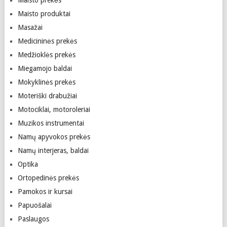
Maisto prekės
Maisto produktai
Masažai
Medicininės prekės
Medžioklės prekės
Miegamojo baldai
Mokyklinės prekės
Moteriški drabužiai
Motociklai, motoroleriai
Muzikos instrumentai
Namų apyvokos prekės
Namų interjeras, baldai
Optika
Ortopedinės prekės
Pamokos ir kursai
Papuošalai
Paslaugos