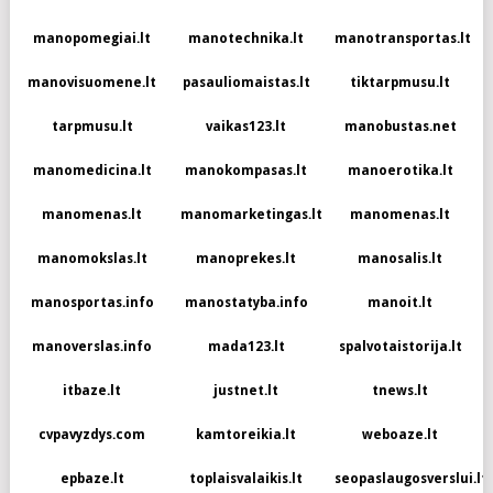
manopomegiai.lt
manotechnika.lt
manotransportas.lt
manovisuomene.lt
pasauliomaistas.lt
tiktarpmusu.lt
tarpmusu.lt
vaikas123.lt
manobustas.net
manomedicina.lt
manokompasas.lt
manoerotika.lt
manomenas.lt
manomarketingas.lt
manomenas.lt
manomokslas.lt
manoprekes.lt
manosalis.lt
manosportas.info
manostatyba.info
manoit.lt
manoverslas.info
mada123.lt
spalvotaistorija.lt
itbaze.lt
justnet.lt
tnews.lt
cvpavyzdys.com
kamtoreikia.lt
weboaze.lt
epbaze.lt
toplaisvalaikis.lt
seopaslaugosverslui.lt