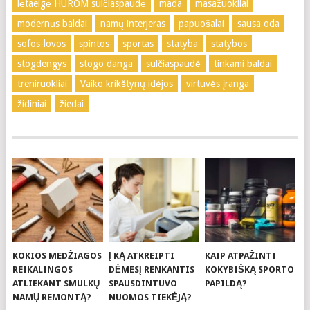
lėtaeigė HUROM sulčiaspaudė
mada
masažuokliai
modernūs baldai
namų interjeras
papuošalai
sausa oda
sofos-lovos
spintos
sportas
statyba
statybos
stogdengys
stogo danga
sulčiaspaudė
tinkami baldai
treniruokliai
Vaiko krikštynų idėjos
virtuvės įranga
židiniai
žiedai
KOKIOS MEDŽIAGOS
Į KĄ ATKREIPTI
KAIP ATPAŽINTI
REIKALINGOS
DĖMESĮ RENKANTIS
KOKYBIŠKĄ SPORTO
ATLIEKANT SMULKŲ
SPAUSDINTUVO
PAPILDĄ?
NAMŲ REMONTĄ?
NUOMOS TIEKĖJĄ?