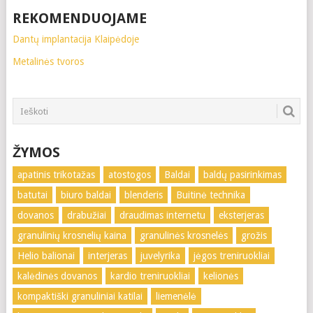
REKOMENDUOJAME
Dantų implantacija Klaipėdoje
Metalinės tvoros
ŽYMOS
apatinis trikotažas
atostogos
Baldai
baldų pasirinkimas
batutai
biuro baldai
blenderis
Buitinė technika
dovanos
drabužiai
draudimas internetu
eksterjeras
granulinių krosnelių kaina
granulinės krosnelės
grožis
Helio balionai
interjeras
juvelyrika
jėgos treniruokliai
kalėdinės dovanos
kardio treniruokliai
kelionės
kompaktiški granuliniai katilai
liemenėlė