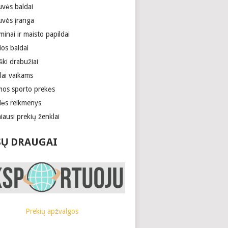
uvės baldai
uvės įranga
minai ir maisto papildai
ios baldai
ški drabužiai
lai vaikams
mos sporto prekės
lės reikmenys
ausi prekių ženklai
Ų DRAUGAI
Prekių apžvalgos