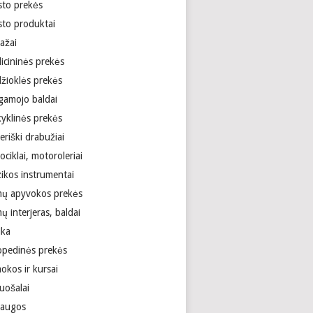
sto prekės
sto produktai
ažai
icininės prekės
žioklės prekės
gamojo baldai
yklinės prekės
riški drabužiai
ciklai, motoroleriai
ikos instrumentai
ų apyvokos prekės
 interjeras, baldai
ika
opedinės prekės
okos ir kursai
uošalai
laugos