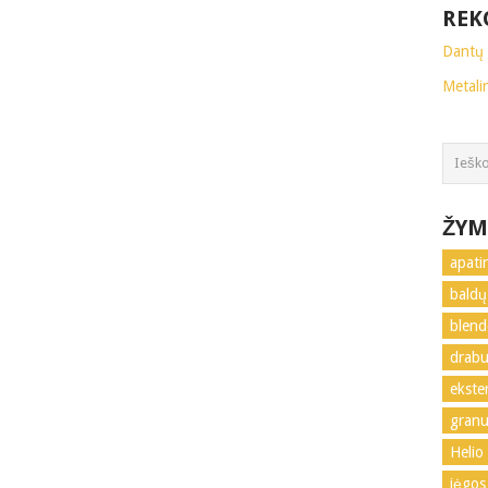
REK
Dantų 
Metali
ŽYM
apati
baldų
blend
drabu
ekste
granu
Helio
jėgos 