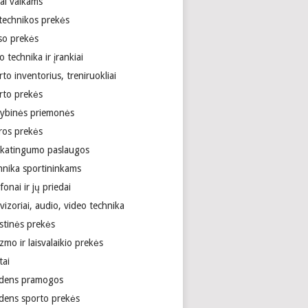
ai vaikams
technikos prekės
so prekės
 technika ir įrankiai
to inventorius, treniruokliai
rto prekės
tybinės priemonės
ros prekės
ikatingumo paslaugos
hnika sportininkams
fonai ir jų priedai
vizoriai, audio, video technika
stinės prekės
zmo ir laisvalaikio prekės
tai
dens pramogos
dens sporto prekės