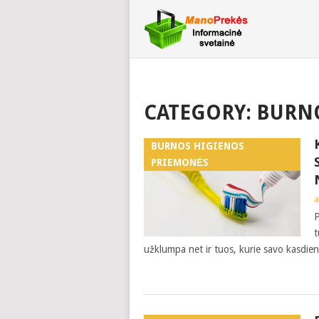
CATEGORY:
BURNO
BURNOS HIGIENOS
PRIEMONĖS
a
P
t
užklumpa net ir tuos, kurie savo kasdieni