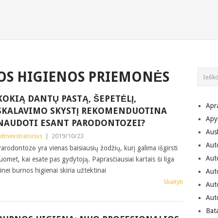
S HIGIENOS PRIEMONĖS
KOKIĄ DANTŲ PASTĄ, ŠEPETĖLĮ,
Apr
SKALAVIMO SKYSTĮ REKOMENDUOTINA
Apy
NAUDOTI ESANT PARODONTOZEI?
Aus
dministratorius
|
2019/10/23
Aut
arodontozė yra vienas baisiausių žodžių, kurį galima išgirsti
Aut
uomet, kai esate pas gydytoją. Paprasčiausiai kartais ši liga
nei burnos higienai skiria užtektinai
Aut
Skaityti
Aut
Aut
Bat