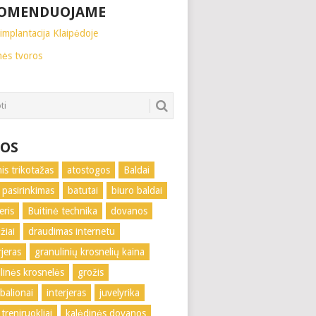
OMENDUOJAME
implantacija Klaipėdoje
nės tvoros
OS
nis trikotažas
atostogos
Baldai
 pasirinkimas
batutai
biuro baldai
eris
Buitinė technika
dovanos
žiai
draudimas internetu
rjeras
granulinių krosnelių kaina
linės krosnelės
grožis
 balionai
interjeras
juvelyrika
treniruokliai
kalėdinės dovanos