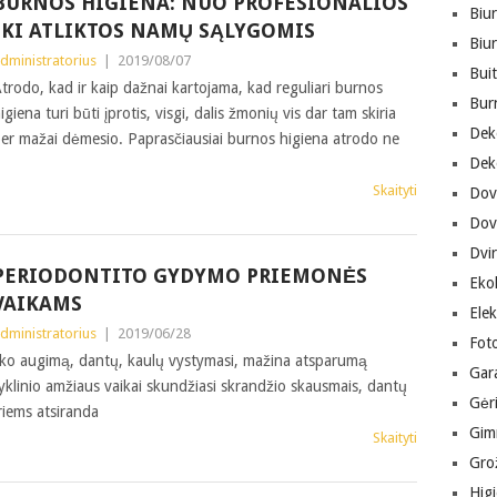
BURNOS HIGIENA: NUO PROFESIONALIOS
Biur
IKI ATLIKTOS NAMŲ SĄLYGOMIS
Biu
dministratorius
|
2019/08/07
Buit
trodo, kad ir kaip dažnai kartojama, kad reguliari burnos
Bur
igiena turi būti įprotis, visgi, dalis žmonių vis dar tam skiria
Dek
er mažai dėmesio. Paprasčiausiai burnos higiena atrodo ne
Dek
Skaityti
Dov
Dov
Dvir
PERIODONTITO GYDYMO PRIEMONĖS
Eko
VAIKAMS
Ele
dministratorius
|
2019/06/28
Fot
iko augimą, dantų, kaulų vystymasi, mažina atsparumą
Gara
yklinio amžiaus vaikai skundžiasi skrandžio skausmais, dantų
Gėr
riems atsiranda
Gimn
Skaityti
Gro
Hig