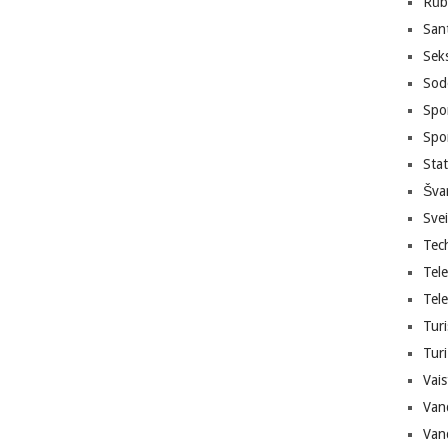
Rūb
San
Sek
Sodo
Spor
Spo
Sta
Šva
Sve
Tec
Tele
Tele
Turi
Turi
Vais
Van
Van