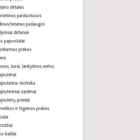
rjero detalės
ernetinės parduotuvės
dinės/teisinės paslaugos
lyriniai dirbiniai
lo papuošalai
celiarinės prekės
era
onės, turai, lankytinos vietos
piuteriai
piuterinė technika
iuteriniai žaidimai
piuterių priedai
metikos ir higienos prekės
palai
rodžiai
ko baldai