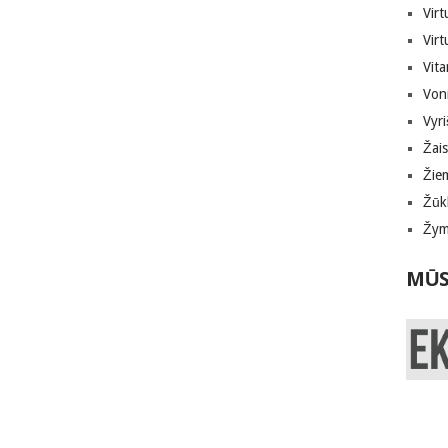
Virt
Virt
Vita
Von
Vyri
Žais
Žie
Žūk
Žymi
MŪS