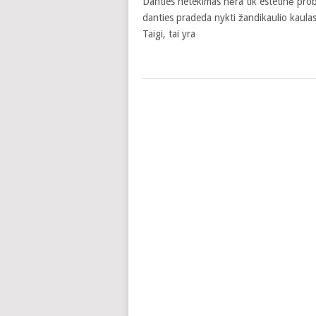
Danties netekimas nėra tik estetinė prob
danties pradeda nykti žandikaulio kaulas,
Taigi, tai yra