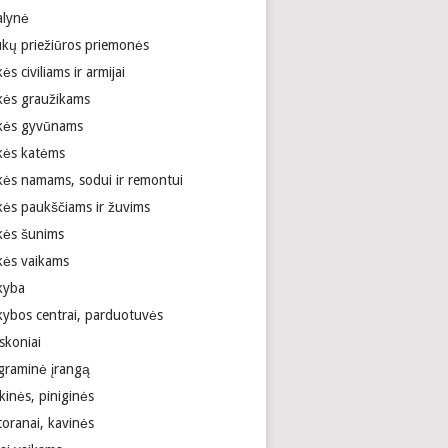
alynė
ukų priežiūros priemonės
ės civiliams ir armijai
kės graužikams
kės gyvūnams
kės katėms
kės namams, sodui ir remontui
kės paukščiams ir žuvims
kės šunims
kės vaikams
kyba
kybos centrai, parduotuvės
skoniai
graminė įrangą
kinės, piniginės
toranai, kavinės