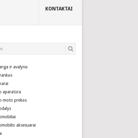
KONTAKTAI
anga ir avalynė
rankės
karai
o aparatūra
o-moto prekės
odalys
omobiliai
omobilio aksesuarai
ai