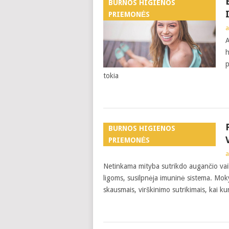
BURNOS HIGIENOS
PRIEMONĖS
a
A
h
p
tokia
BURNOS HIGIENOS
PRIEMONĖS
a
Netinkama mityba sutrikdo augančio va
ligoms, susilpnėja imuninė sistema. Mok
skausmais, virškinimo sutrikimais, kai ku