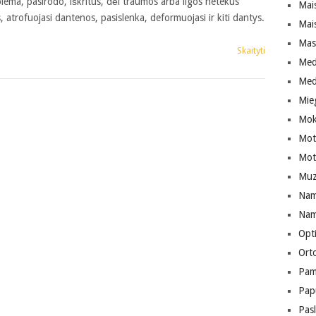
lema, pasirodo, iškritus, dėl traumos arba ligos netekus
Mai
 atrofuojasi dantenos, pasislenka, deformuojasi ir kiti dantys.
Mai
Mas
Skaityti
Med
Med
Mie
Mok
Mote
Moto
Muz
Nam
Namų
Opt
Ort
Pam
Pap
Pas