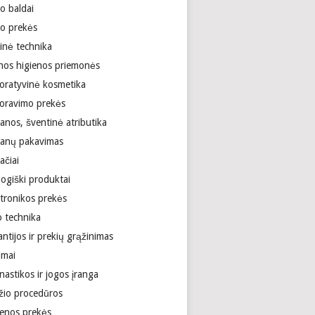
o baldai
ro prekės
inė technika
nos higienos priemonės
oratyvinė kosmetika
oravimo prekės
anos, šventinė atributika
anų pakavimas
ačiai
logiški produktai
ktronikos prekės
o technika
ntijos ir prekių grąžinimas
imai
astikos ir jogos įranga
žio procedūros
ienos prekės