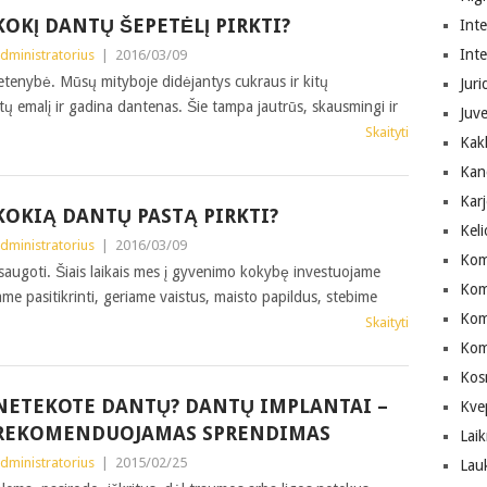
KOKĮ DANTŲ ŠEPETĖLĮ PIRKTI?
Inte
Int
dministratorius
|
2016/03/09
retenybė. Mūsų mityboje didėjantys cukraus ir kitų
Juri
ų emalį ir gadina dantenas. Šie tampa jautrūs, skausmingi ir
Juve
Skaityti
Kak
Kan
Karj
KOKIĄ DANTŲ PASTĄ PIRKTI?
Keli
dministratorius
|
2016/03/09
Kom
 saugoti. Šiais laikais mes į gyvenimo kokybę investuojame
Kom
name pasitikrinti, geriame vaistus, maisto papildus, stebime
Komp
Skaityti
Kom
Kos
NETEKOTE DANTŲ? DANTŲ IMPLANTAI –
Kve
REKOMENDUOJAMAS SPRENDIMAS
Laik
dministratorius
|
2015/02/25
Lau