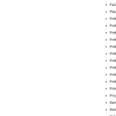
Pat
Pla
Prek
Pre
Pre
Pre
Pre
Pre
Pre
Pre
Pre
Pre
Prie
Pro
Ran
Res