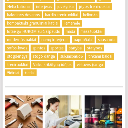
Helio balionai
interjeras
juvelyrika
jėgos treniruokliai
kalėdinės dovanos
kardio treniruokliai
kelionės
kompaktiški granuliniai katilai
liemenėlė
lėtaeigė HUROM sulčiaspaudė
mada
masažuokliai
modernūs baldai
namų interjeras
papuošalai
sausa oda
sofos-lovos
spintos
sportas
statyba
statybos
stogdengys
stogo danga
sulčiaspaudė
tinkami baldai
treniruokliai
Vaiko krikštynų idėjos
virtuvės įranga
židiniai
žiedai