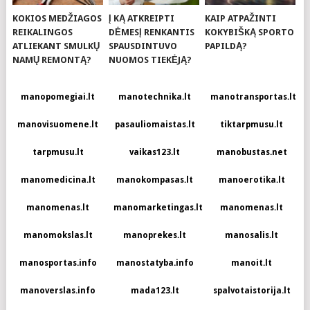
KOKIOS MEDŽIAGOS
Į KĄ ATKREIPTI
KAIP ATPAŽINTI
REIKALINGOS
DĖMESĮ RENKANTIS
KOKYBIŠKĄ SPORTO
ATLIEKANT SMULKŲ
SPAUSDINTUVO
PAPILDĄ?
NAMŲ REMONTĄ?
NUOMOS TIEKĖJĄ?
manopomegiai.lt
manotechnika.lt
manotransportas.lt
manovisuomene.lt
pasauliomaistas.lt
tiktarpmusu.lt
tarpmusu.lt
vaikas123.lt
manobustas.net
manomedicina.lt
manokompasas.lt
manoerotika.lt
manomenas.lt
manomarketingas.lt
manomenas.lt
manomokslas.lt
manoprekes.lt
manosalis.lt
manosportas.info
manostatyba.info
manoit.lt
manoverslas.info
mada123.lt
spalvotaistorija.lt