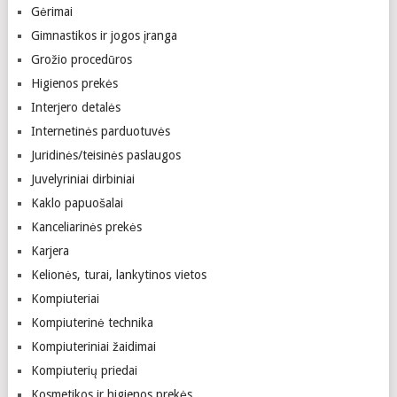
Gėrimai
Gimnastikos ir jogos įranga
Grožio procedūros
Higienos prekės
Interjero detalės
Internetinės parduotuvės
Juridinės/teisinės paslaugos
Juvelyriniai dirbiniai
Kaklo papuošalai
Kanceliarinės prekės
Karjera
Kelionės, turai, lankytinos vietos
Kompiuteriai
Kompiuterinė technika
Kompiuteriniai žaidimai
Kompiuterių priedai
Kosmetikos ir higienos prekės