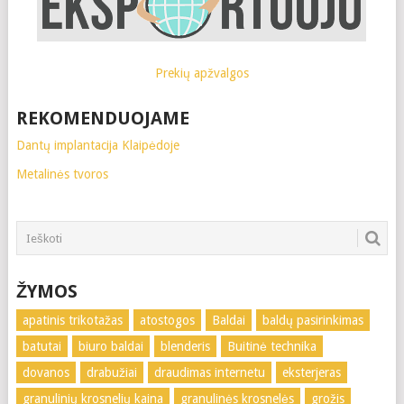
Prekių apžvalgos
REKOMENDUOJAME
Dantų implantacija Klaipėdoje
Metalinės tvoros
ŽYMOS
apatinis trikotažas
atostogos
Baldai
baldų pasirinkimas
batutai
biuro baldai
blenderis
Buitinė technika
dovanos
drabužiai
draudimas internetu
eksterjeras
granulinių krosnelių kaina
granulinės krosnelės
grožis