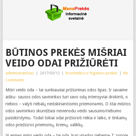
BŪTINOS PREKĖS MIŠRIAI
VEIDO ODAI PRIŽIŪRĖTI
administratorius
|
2017/03/12
|
Kosmetikos ir higienos prekės
|
No
Comments
Mišri veido oda – tai sunkiausiai prižiūrimas odos tipas. Ir savaime
aišku- sausos odos savininkės turi savo odą intensyviai drėkinti, o
riebios – valyti riebalų neišskiriančiomis priemonėmis. O štai mišrios
odos savininkės skundžiasi nevienodu veido sausumo/riebumo
pasiskirstymu. Todėl tokiai odai prižiūrėti reikia ir laiko, ir tinkamų
odos priežiūros priemonių, kremų, valiklių.
Iš esmės mišri veido oda – tai oda, kuri visados riebesnė T zonoje