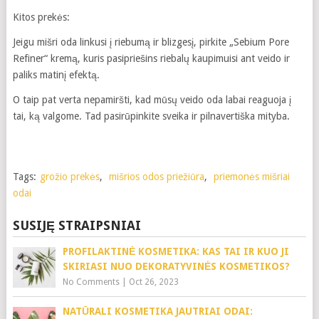
Kitos prekės:
Jeigu mišri oda linkusi į riebumą ir blizgesį, pirkite „Sebium Pore
Refiner“ kremą, kuris pasipriešins riebalų kaupimuisi ant veido ir
paliks matinį efektą.
O taip pat verta nepamiršti, kad mūsų veido oda labai reaguoja į
tai, ką valgome. Tad pasirūpinkite sveika ir pilnavertiška mityba.
Tags:
grožio prekės
,
mišrios odos priežiūra
,
priemonės mišriai
odai
SUSIJĘ STRAIPSNIAI
PROFILAKTINĖ KOSMETIKA: KAS TAI IR KUO JI
SKIRIASI NUO DEKORATYVINĖS KOSMETIKOS?
No Comments
|
Oct 26, 2023
NATŪRALI KOSMETIKA JAUTRIAI ODAI: