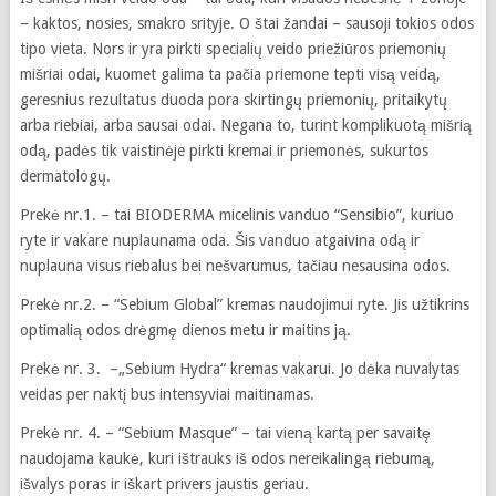
– kaktos, nosies, smakro srityje. O štai žandai – sausoji tokios odos
tipo vieta. Nors ir yra pirkti specialių veido priežiūros priemonių
mišriai odai, kuomet galima ta pačia priemone tepti visą veidą,
geresnius rezultatus duoda pora skirtingų priemonių, pritaikytų
arba riebiai, arba sausai odai. Negana to, turint komplikuotą mišrią
odą, padės tik vaistinėje pirkti kremai ir priemonės, sukurtos
dermatologų.
Prekė nr.1. – tai BIODERMA micelinis vanduo “Sensibio”, kuriuo
ryte ir vakare nuplaunama oda. Šis vanduo atgaivina odą ir
nuplauna visus riebalus bei nešvarumus, tačiau nesausina odos.
Prekė nr.2. – “Sebium Global” kremas naudojimui ryte. Jis užtikrins
optimalią odos drėgmę dienos metu ir maitins ją.
Prekė nr. 3. –„Sebium Hydra“ kremas vakarui. Jo dėka nuvalytas
veidas per naktį bus intensyviai maitinamas.
Prekė nr. 4. – “Sebium Masque” – tai vieną kartą per savaitę
naudojama kaukė, kuri ištrauks iš odos nereikalingą riebumą,
išvalys poras ir iškart privers jaustis geriau.