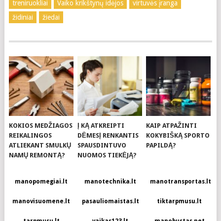
treniruokliai
Vaiko krikštynų idėjos
virtuvės įranga
židiniai
žiedai
KOKIOS MEDŽIAGOS
Į KĄ ATKREIPTI
KAIP ATPAŽINTI
REIKALINGOS
DĖMESĮ RENKANTIS
KOKYBIŠKĄ SPORTO
ATLIEKANT SMULKŲ
SPAUSDINTUVO
PAPILDĄ?
NAMŲ REMONTĄ?
NUOMOS TIEKĖJĄ?
manopomegiai.lt
manotechnika.lt
manotransportas.lt
manovisuomene.lt
pasauliomaistas.lt
tiktarpmusu.lt