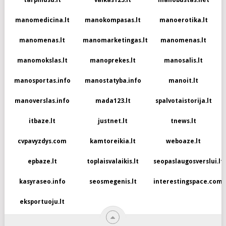
tarpmusu.lt
vaikas123.lt
manobustas.net
manomedicina.lt
manokompasas.lt
manoerotika.lt
manomenas.lt
manomarketingas.lt
manomenas.lt
manomokslas.lt
manoprekes.lt
manosalis.lt
manosportas.info
manostatyba.info
manoit.lt
manoverslas.info
mada123.lt
spalvotaistorija.lt
itbaze.lt
justnet.lt
tnews.lt
cvpavyzdys.com
kamtoreikia.lt
weboaze.lt
epbaze.lt
toplaisvalaikis.lt
seopaslaugosverslui.lt
kasyraseo.info
seosmegenis.lt
interestingspace.com
eksportuoju.lt