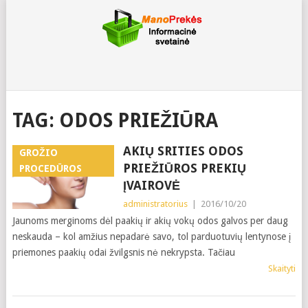
TAG:
ODOS PRIEŽIŪRA
AKIŲ SRITIES ODOS
GROŽIO
PRIEŽIŪROS PREKIŲ
PROCEDŪROS
ĮVAIROVĖ
administratorius
|
2016/10/20
Jaunoms merginoms dėl paakių ir akių vokų odos galvos per daug
neskauda – kol amžius nepadarė savo, tol parduotuvių lentynose į
priemones paakių odai žvilgsnis nė nekrypsta. Tačiau
Skaityti