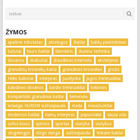
ŽYMOS
apatinis trikotažas
atostogos
Baldai
baldų pasirinkimas
batutai
biuro baldai
blenderis
Buitinė technika
dovanos
drabužiai
draudimas internetu
eksterjeras
granulinių krosnelių kaina
granulinės krosnelės
grožis
Helio balionai
interjeras
juvelyrika
jėgos treniruokliai
kalėdinės dovanos
kardio treniruokliai
kelionės
kompaktiški granuliniai katilai
liemenėlė
lėtaeigė HUROM sulčiaspaudė
mada
masažuokliai
modernūs baldai
namų interjeras
papuošalai
sausa oda
sofos-lovos
spintos
sportas
statyba
statybos
stogdengys
stogo danga
sulčiaspaudė
tinkami baldai